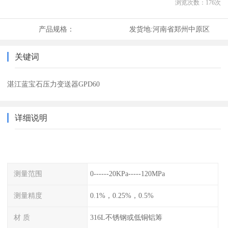
浏览次数：
176
次
产品规格：
发货地:
河南省郑州中原区
关键词
湛江蓝宝石压力变送器GPD60
详细说明
测量范围
0------20KPa-----120MPa
测量精度
0.1%，0.25%，0.5%
材 质
316L不锈钢或低铜铝筹