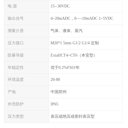
电 源
15--30VDC
输出信号
4~20mADC，0----10mADC 1~5VDC
测量介质
气体、液体、蒸汽
压力接口
M20*1.5mm G1/2 G1/4 定制
防暴等级
ExiaIICT4~CT6（本安型）
年稳定性
优于0.2%FSO/年
环境温度
20-80
产地
中国郑州
外壳防护
IP65
压力类型
表压或绝压或密封表压型