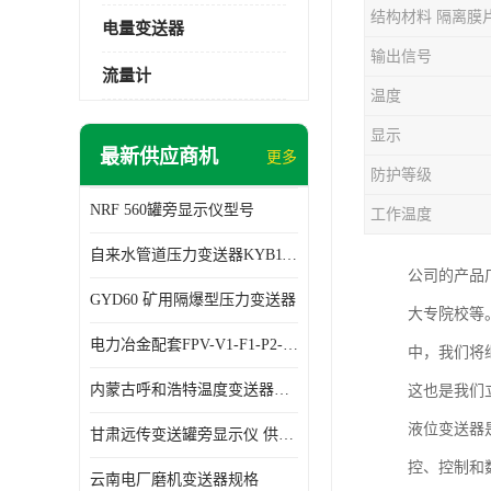
结构材料 隔离膜
电量变送器
输出信号
流量计
温度
显示
最新供应商机
更多
防护等级
NRF 560罐旁显示仪型号
工作温度
自来水管道压力变送器KYB11G03M2型号 使用方便
公司的产品
GYD60 矿用隔爆型压力变送器
大专院校等
电力冶金配套FPV-V1-F1-P2-03电压变送器
中，我们将
内蒙古呼和浩特温度变送器配套罐旁显示仪供应 性能稳定
这也是我们
液位变送器
甘肃远传变送罐旁显示仪 供应及时
控、控制和
云南电厂磨机变送器规格