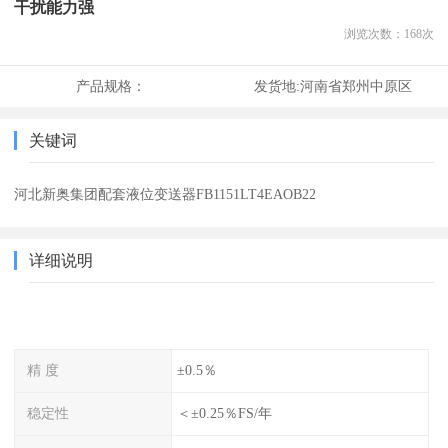
干扰能力强
浏览次数：
168
次
产品规格：
发货地:
河南省郑州中原区
关键词
河北新奥集团配套液位变送器FB1151LT4EAOB22
详细说明
精 度
±0.5％
稳定性
＜±0.25％FS/年