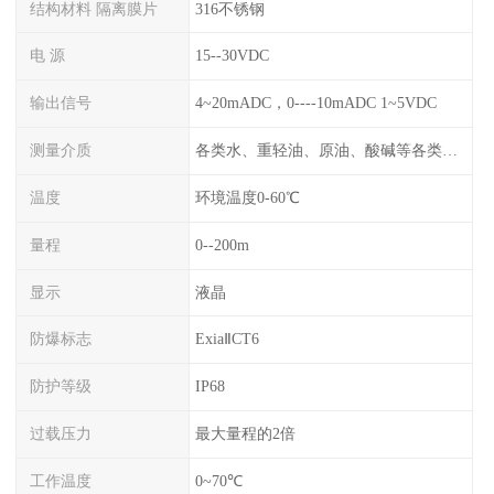
结构材料 隔离膜片
316不锈钢
电 源
15--30VDC
输出信号
4~20mADC，0----10mADC 1~5VDC
测量介质
各类水、重轻油、原油、酸碱等各类腐蚀液
温度
环境温度0-60℃
量程
0--200m
显示
液晶
防爆标志
ExiaⅡCT6
防护等级
IP68
过载压力
最大量程的2倍
工作温度
0~70℃