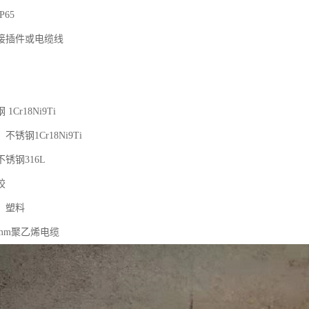
65
接插件或电缆线
Cr18Ni9Ti
锈钢1Cr18Ni9Ti
锈钢316L
胶
：塑料
5mm聚乙烯电缆