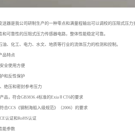
变送器是我公司研制生产的一种零点和满量程输出可以调校的压阻式压力
性和可靠性的压阻式压力传感器电路，整体性能稳定可靠。
石油、化工、电力、水文、地质等行业的流体压力的检测和控制。
产品特点
，安全使用方便
保护和反性保护
压、绝压和密封参考压力
品，符合GB3836.4标准的ExiaⅡCT6的要求
符合CCS《钢制海船入级规范》（2006）的要求
CE认证和RoHS认证
性能参数