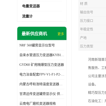
材 质
电量变送器
输出信号
流量计
压力接口
年稳定性
最新供应商机
更多
产地
NRF 560罐旁显示仪型号
压力类型
自来水管道压力变送器KYB11G03M2型号 使用方便
河南新瑞普
GYD60 矿用隔爆型压力变送器
售服务、工
电力冶金配套FPV-V1-F1-P2-03电压变送器
公司主要涉
内蒙古呼和浩特温度变送器配套罐旁显示仪供应 性能稳定
设备。
精巧型压力
甘肃远传变送罐旁显示仪 供应及时
石油化工：
云南电厂磨机变送器规格