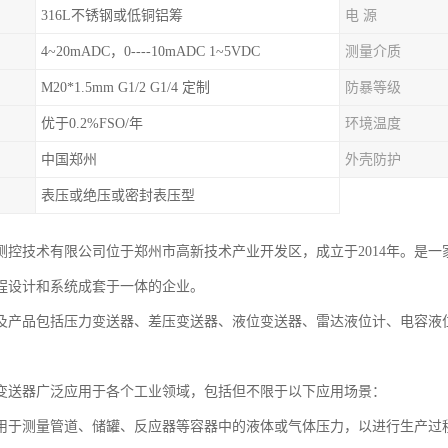
316L不锈钢或低铜铝筹
电 源
4~20mADC，0----10mADC 1~5VDC
测量介质
M20*1.5mm G1/2 G1/4 定制
防暴等级
优于0.2%FSO/年
环境温度
中国郑州
外壳防护
表压或绝压或密封表压型
测控技术有限公司位于郑州市高新技术产业开发区，成立于2014年。是
程设计和系统成套于一体的企业。
及产品包括压力变送器、差压变送器、液位变送器、雷达液位计、电容液
变送器广泛应用于各个工业领域，包括但不限于以下应用场景：
用于测量管道、储罐、反应器等容器中的液体或气体压力，以进行生产过