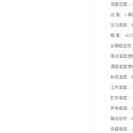
测量范围：-0.
过 载：1.满
压力类型：
精 度：±0.2
长期稳定性：±
零点温度漂移：0
满度温度漂移：0
补偿温度：0
工作温度：-
贮存温度：-
供电电源：1
输出信号：4～
负载电阻：≤（