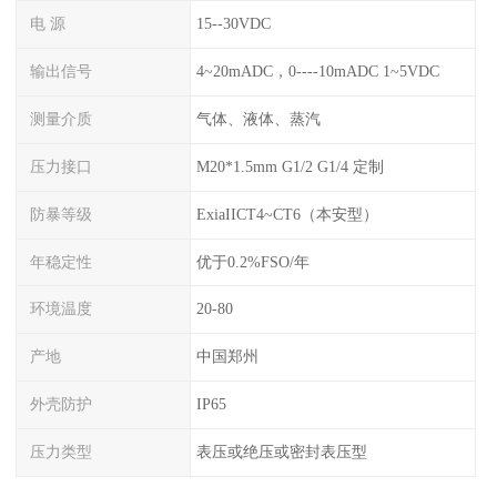
电 源
15--30VDC
输出信号
4~20mADC，0----10mADC 1~5VDC
测量介质
气体、液体、蒸汽
压力接口
M20*1.5mm G1/2 G1/4 定制
防暴等级
ExiaIICT4~CT6（本安型）
年稳定性
优于0.2%FSO/年
环境温度
20-80
产地
中国郑州
外壳防护
IP65
压力类型
表压或绝压或密封表压型