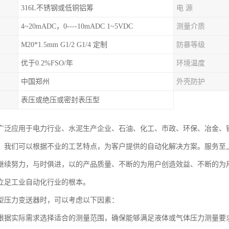
316L不锈钢或低铜铝筹
电 源
4~20mADC，0----10mADC 1~5VDC
测量介质
M20*1.5mm G1/2 G1/4 定制
防暴等级
优于0.2%FSO/年
环境温度
中国郑州
外壳防护
表压或绝压或密封表压型
广泛应用于电力行业、水泥生产企业、石油、化工、市政、环保、冶金、
。我们可以根据不业的工艺特点，为客户提供的自动化解决方案。服务至
继续努力，与时俱进，以的产品质量、不断的为用户创造效益、不断的为
立足工业自动化行业的根本。
型压力变送器时，可以考虑以下因素：
根据实际需求选择适合的测量范围，确保能够满足液体或气体压力测量要