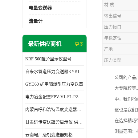
材 质
电量变送器
输出信号
流量计
压力接口
年稳定性
最新供应商机
更多
产地
NRF 560罐旁显示仪型号
压力类型
自来水管道压力变送器KYB11G03M2型号 使用方便
公司的产品
GYD60 矿用隔爆型压力变送器
大专院校等
电力冶金配套FPV-V1-F1-P2-03电压变送器
中，我们将
内蒙古呼和浩特温度变送器配套罐旁显示仪供应 性能稳定
这也是我们
在选择精巧
甘肃远传变送罐旁显示仪 供应及时
测量范围：
云南电厂磨机变送器规格