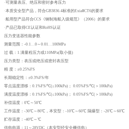
·可测量表压、绝压和密封参考压力
·本质安全型产品，符合GB3836.4标准的ExiaⅡCT6的要求
·船用型产品符合CCS《钢制海船入级规范》（2006）的要求
·产品已取得CE认证和RoHS认证
压力变送器性能参数
测量范围：-0.1…0～0.01…100MPa
过 载：1.满量程压力或110MPa(取小值)
压力类型：表压或绝压或密封表压型
精 度：±0.25%FS
长期稳定性：±0.3%FS/年
零点温度漂移：0.1%FS/℃(≤100kPa)； 0.05%FS/℃(＞100kPa)
满度温度漂移：0.1%FS/℃(≤100kPa)； 0.05%FS/℃(＞100kPa)
补偿温度：0℃～50℃
工作温度：-30℃～80℃，本安型：-10℃～60℃ 隔爆型：-20℃～60℃
贮存温度：-40℃～℃
供电电源：11～28VDC（本安型经安全栅供电）