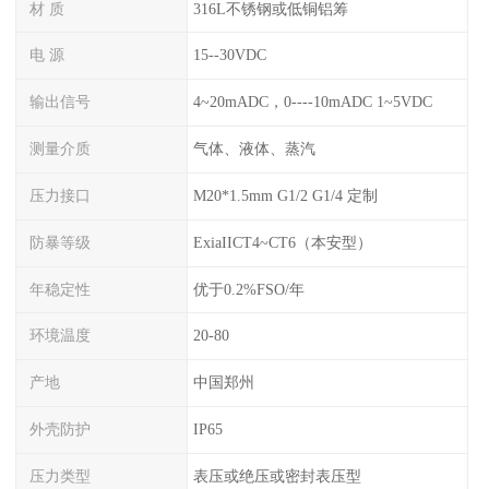
材 质
316L不锈钢或低铜铝筹
电 源
15--30VDC
输出信号
4~20mADC，0----10mADC 1~5VDC
测量介质
气体、液体、蒸汽
压力接口
M20*1.5mm G1/2 G1/4 定制
防暴等级
ExiaIICT4~CT6（本安型）
年稳定性
优于0.2%FSO/年
环境温度
20-80
产地
中国郑州
外壳防护
IP65
压力类型
表压或绝压或密封表压型