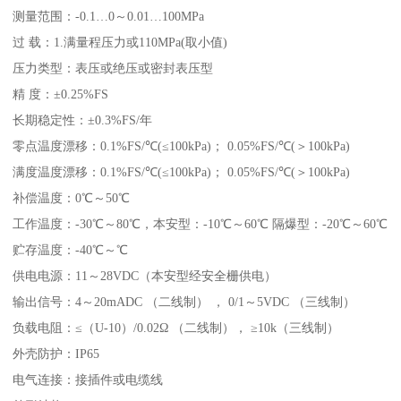
测量范围：-0.1…0～0.01…100MPa
过 载：1.满量程压力或110MPa(取小值)
压力类型：表压或绝压或密封表压型
精 度：±0.25%FS
长期稳定性：±0.3%FS/年
零点温度漂移：0.1%FS/℃(≤100kPa)； 0.05%FS/℃(＞100kPa)
满度温度漂移：0.1%FS/℃(≤100kPa)； 0.05%FS/℃(＞100kPa)
补偿温度：0℃～50℃
工作温度：-30℃～80℃，本安型：-10℃～60℃ 隔爆型：-20℃～60℃
贮存温度：-40℃～℃
供电电源：11～28VDC（本安型经安全栅供电）
输出信号：4～20mADC （二线制） ， 0/1～5VDC （三线制）
负载电阻：≤（U-10）/0.02Ω （二线制）， ≥10k（三线制）
外壳防护：IP65
电气连接：接插件或电缆线