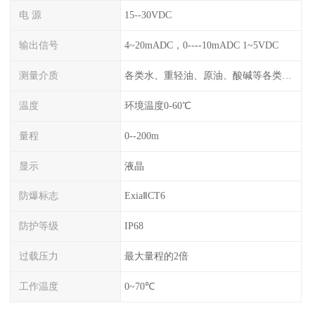
电 源
15--30VDC
输出信号
4~20mADC，0----10mADC 1~5VDC
测量介质
各类水、重轻油、原油、酸碱等各类腐蚀液
温度
环境温度0-60℃
量程
0--200m
显示
液晶
防爆标志
ExiaⅡCT6
防护等级
IP68
过载压力
最大量程的2倍
工作温度
0~70℃