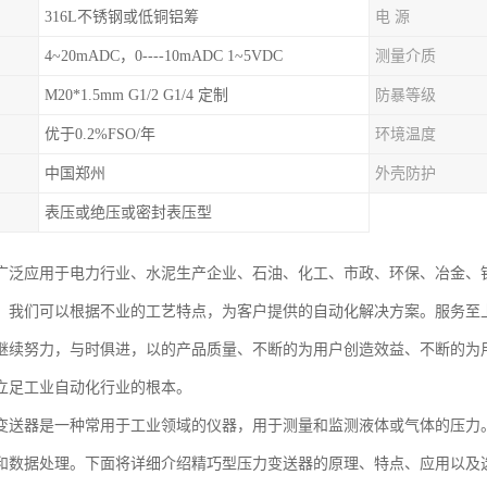
316L不锈钢或低铜铝筹
电 源
4~20mADC，0----10mADC 1~5VDC
测量介质
M20*1.5mm G1/2 G1/4 定制
防暴等级
优于0.2%FSO/年
环境温度
中国郑州
外壳防护
表压或绝压或密封表压型
广泛应用于电力行业、水泥生产企业、石油、化工、市政、环保、冶金、
。我们可以根据不业的工艺特点，为客户提供的自动化解决方案。服务至
继续努力，与时俱进，以的产品质量、不断的为用户创造效益、不断的为
立足工业自动化行业的根本。
变送器是一种常用于工业领域的仪器，用于测量和监测液体或气体的压力
和数据处理。下面将详细介绍精巧型压力变送器的原理、特点、应用以及