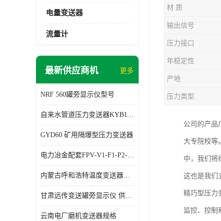
材 质
电量变送器
输出信号
流量计
压力接口
年稳定性
最新供应商机
更多
产地
NRF 560罐旁显示仪型号
压力类型
自来水管道压力变送器KYB11G03M2型号 使用方便
公司的产品
GYD60 矿用隔爆型压力变送器
大专院校等
电力冶金配套FPV-V1-F1-P2-03电压变送器
中，我们将
内蒙古呼和浩特温度变送器配套罐旁显示仪供应 性能稳定
这也是我们
精巧型压力
甘肃远传变送罐旁显示仪 供应及时
监控、控制
云南电厂磨机变送器规格