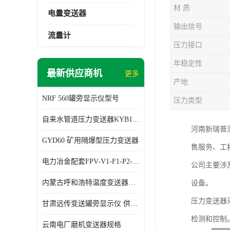
材 质
电量变送器
输出信号
流量计
压力接口
年稳定性
最新供应商机
更多
产地
NRF 560罐旁显示仪型号
压力类型
自来水管道压力变送器KYB11G03M2型号 使用方便
河南新瑞普
GYD60 矿用隔爆型压力变送器
售服务、工
电力冶金配套FPV-V1-F1-P2-03电压变送器
公司主要涉
内蒙古呼和浩特温度变送器配套罐旁显示仪供应 性能稳定
设备。
压力变送器
甘肃远传变送罐旁显示仪 供应及时
检测和控制
云南电厂磨机变送器规格