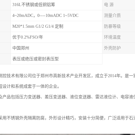
316L不锈钢或低铜铝筹
电 源
4~20mADC，0----10mADC 1~5VDC
测量介质
M20*1.5mm G1/2 G1/4 定制
防暴等级
优于0.2%FSO/年
环境温度
中国郑州
外壳防护
表压或绝压或密封表压型
测控技术有限公司位于郑州市高新技术产业开发区，成立于2014年。是
程设计和系统成套于一体的企业。
及产品包括压力变送器、差压变送器、液位变送器、雷达液位计、电容液
采用不锈钢外壳隔离防腐，外形设计精巧，安装十分简便，广泛适用于石
。