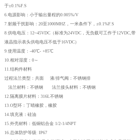
于±0.1%F.S
6.电源影响：小于输出量程的0.005%/V
7.射频干扰影响：20至1000MHZ，一米条件下，±0.1%F.S
8.供电电压：12~45VDC（标准为24VDC，无负载可工作于12VDC,带
液晶指示表头供电电压不低于16VDC）
9.使用温度：-40℃- +85℃
10.相对湿度：0～
11.结构件材料
过程法兰类型：共面 液/排气阀：不锈钢排
法兰材料：不锈钢 法兰接头材料：不锈钢
12.隔离膜片材料：316L不锈钢
13.O型环：丁晴橡胶，橡胶
14.填充液：硅油
15.外壳材料：低铜铝合金 1/2-1/4NPT
16.总体防护等级: IP67