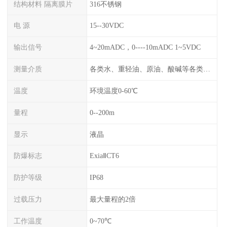
结构材料 隔离膜片
316不锈钢
电 源
15--30VDC
输出信号
4~20mADC，0----10mADC 1~5VDC
测量介质
各类水、重轻油、原油、酸碱等各类腐蚀液
温度
环境温度0-60℃
量程
0--200m
显示
液晶
防爆标志
ExiaⅡCT6
防护等级
IP68
过载压力
最大量程的2倍
工作温度
0~70℃