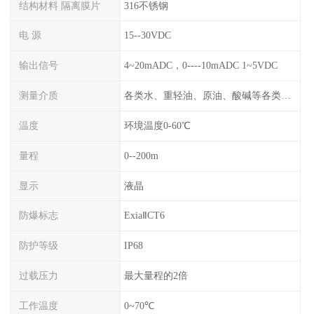
结构材料 隔离膜片
316不锈钢
电 源
15--30VDC
输出信号
4~20mADC，0----10mADC 1~5VDC
测量介质
各类水、重轻油、原油、酸碱等各类腐蚀液
温度
环境温度0-60℃
量程
0--200m
显示
液晶
防爆标志
ExiaⅡCT6
防护等级
IP68
过载压力
最大量程的2倍
工作温度
0~70℃