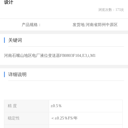
设计
浏览次数：
173
次
产品规格：
发货地:
河南省郑州中原区
关键词
河南石嘴山地区电厂液位变送器FB0803F104,E3,i,M1
详细说明
精 度
±0.5％
稳定性
＜±0.25％FS/年