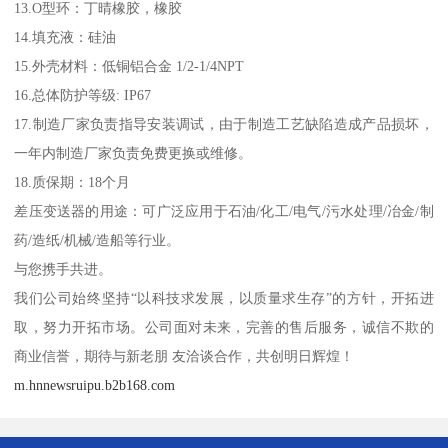
13.O型环：丁晴橡胶，橡胶
14.填充液：硅油
15.外壳材料：低铜铝合金 1/2-1/4NPT
16.总体防护等级: IP67
17.制造厂家负责指导安装调试，由于制造工艺缺陷造成产品损坏，
一年内制造厂家负责免费更换或维修。
18.质保期：18个月
差压变送器的用途：可广泛应用于石油/化工/电气/污水处理/冶金/制
药/造纸/机械/造船等行业。
与您携手共进。
我们公司始终坚持“以科技求发展，以质量求生存”的方针，开拓进
取，努力开拓市场。公司面对未来，完善的售后服务，诚信不欺的
商业信誉，期待与新老朋 友洽谈合作，共创明日辉煌！
m.hnnewsruipu.b2b168.com