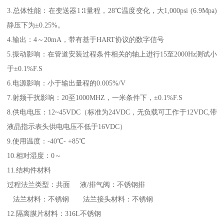
3.总体性能：在变送器1∶1量程，28℃温度变化，大1,000psi (6.9Mpa)
静压下为±0.25%。
4.输出：4～20mA，带有基于HART协议的数字信号
5.振动影响：在管道安装过程条件相关的轴上进行15至2000Hz测试小
于±0.1%F.S
6.电源影响：小于输出量程的0.005%/V
7.射频干扰影响：20至1000MHZ，一米条件下，±0.1%F.S
8.供电电压：12~45VDC（标准为24VDC，无负载可工作于12VDC,带
液晶指示表头供电电压不低于16VDC）
9.使用温度：-40℃- +85℃
10.相对湿度：0～
11.结构件材料
过程法兰类型：共面 液/排气阀：不锈钢排
法兰材料：不锈钢 法兰接头材料：不锈钢
12.隔离膜片材料：316L不锈钢