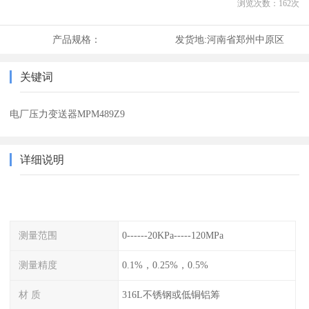
浏览次数：
162
次
产品规格：
发货地:
河南省郑州中原区
关键词
电厂压力变送器MPM489Z9
详细说明
测量范围
0------20KPa-----120MPa
测量精度
0.1%，0.25%，0.5%
材 质
316L不锈钢或低铜铝筹