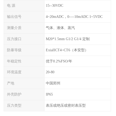
电 源
15--30VDC
输出信号
4~20mADC，0----10mADC 1~5VDC
测量介质
气体、液体、蒸汽
压力接口
M20*1.5mm G1/2 G1/4 定制
防暴等级
ExiaIICT4~CT6（本安型）
年稳定性
优于0.2%FSO/年
环境温度
20-80
产地
中国郑州
外壳防护
IP65
压力类型
表压或绝压或密封表压型