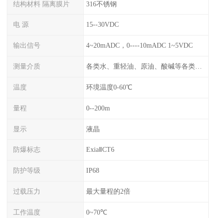
结构材料 隔离膜片
316不锈钢
电 源
15--30VDC
输出信号
4~20mADC，0----10mADC 1~5VDC
测量介质
各类水、重轻油、原油、酸碱等各类腐蚀液
温度
环境温度0-60℃
量程
0--200m
显示
液晶
防爆标志
ExiaⅡCT6
防护等级
IP68
过载压力
最大量程的2倍
工作温度
0~70℃