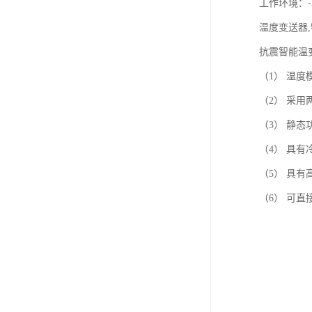
工作环境：-2
温度变送器
抗震智能温
（1） 温
（2） 采用
（3） 静
（4） 具
（5） 具
（6） 可