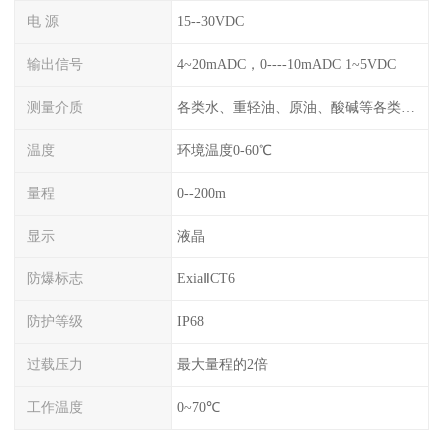
电 源
15--30VDC
输出信号
4~20mADC，0----10mADC 1~5VDC
测量介质
各类水、重轻油、原油、酸碱等各类腐蚀液
温度
环境温度0-60℃
量程
0--200m
显示
液晶
防爆标志
ExiaⅡCT6
防护等级
IP68
过载压力
最大量程的2倍
工作温度
0~70℃