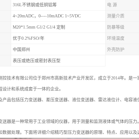
316L不锈钢或低铜铝筹
电 源
4~20mADC，0----10mADC 1~5VDC
测量介质
M20*1.5mm G1/2 G1/4 定制
防暴等级
优于0.2%FSO/年
环境温度
中国郑州
外壳防护
表压或绝压或密封表压型
测控技术有限公司位于郑州市高新技术产业开发区，成立于2014年。是
程设计和系统成套于一体的企业。
及产品包括压力变送器、差压变送器、液位变送器、雷达液位计、电容液
变送器是一种常用于工业领域的仪器，用于测量和监测液体或气体的压力
和数据处理。下面将详细介绍精巧型压力变送器的原理、特点、应用以及