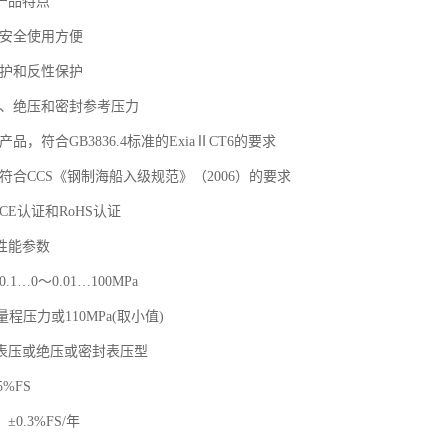
产品特点
，安全使用方便
保护和反性保护
压、绝压和密封参考压力
品，符合GB3836.4标准的ExiaⅡCT6的要求
符合CCS《钢制海船入级规范》（2006）的要求
CE认证和RoHS认证
性能参数
1…0～0.01…100MPa
量程压力或110MPa(取小值)
表压或绝压或密封表压型
5%FS
0.3%FS/年