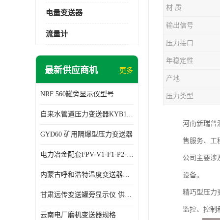
材 质
电量变送器
输出信号
流量计
压力接口
年稳定性
最新供应商机
更多
产地
NRF 560罐旁显示仪型号
压力类型
自来水管道压力变送器KYB11G03M2型号 使用方便
河南新瑞普
GYD60 矿用隔爆型压力变送器
售服务、工
电力冶金配套FPV-V1-F1-P2-03电压变送器
公司主要涉
内蒙古呼和浩特温度变送器配套罐旁显示仪供应 性能稳定
设备。
精巧型压力
甘肃远传变送罐旁显示仪 供应及时
监控、控制
云南电厂磨机变送器规格