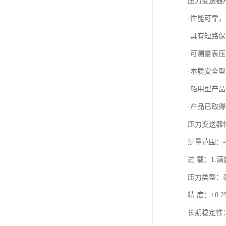
压力变送器
·性能可靠
·具有短路
·可测量表
·本质安全型产
·船用型产品
·产品已取得
压力变送器
测量范围：-0.
过 载：1.满
压力类型：
精 度：±0.2
长期稳定性：±