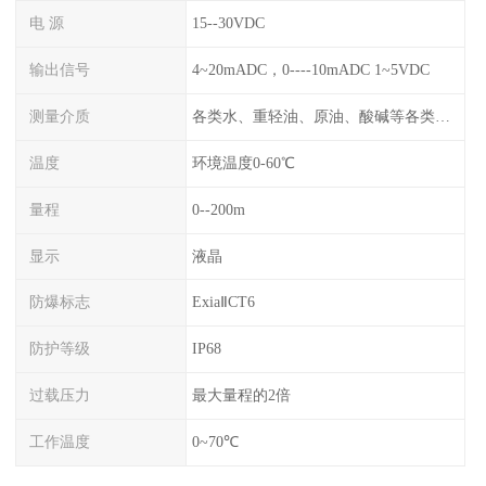
电 源
15--30VDC
输出信号
4~20mADC，0----10mADC 1~5VDC
测量介质
各类水、重轻油、原油、酸碱等各类腐蚀液
温度
环境温度0-60℃
量程
0--200m
显示
液晶
防爆标志
ExiaⅡCT6
防护等级
IP68
过载压力
最大量程的2倍
工作温度
0~70℃