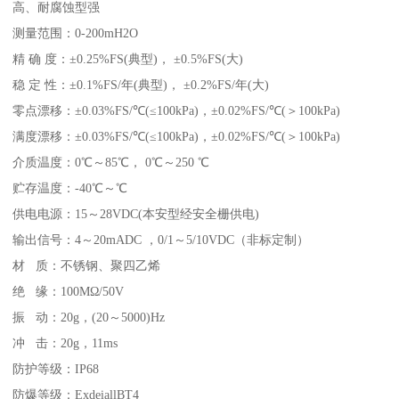
高、耐腐蚀型强
测量范围：0-200mH2O
精 确 度：±0.25%FS(典型)， ±0.5%FS(大)
稳 定 性：±0.1%FS/年(典型)， ±0.2%FS/年(大)
零点漂移：±0.03%FS/℃(≤100kPa)，±0.02%FS/℃(＞100kPa)
满度漂移：±0.03%FS/℃(≤100kPa)，±0.02%FS/℃(＞100kPa)
介质温度：0℃～85℃， 0℃～250 ℃
贮存温度：-40℃～℃
供电电源：15～28VDC(本安型经安全栅供电)
输出信号：4～20mADC ，0/1～5/10VDC（非标定制）
材 质：不锈钢、聚四乙烯
绝 缘：100MΩ/50V
振 动：20g，(20～5000)Hz
冲 击：20g，11ms
防护等级：IP68
防爆等级：ExdeiallBT4