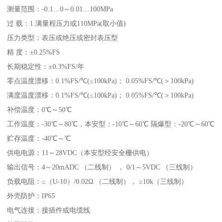
测量范围：-0.1…0～0.01…100MPa
过 载：1.满量程压力或110MPa(取小值)
压力类型：表压或绝压或密封表压型
精 度：±0.25%FS
长期稳定性：±0.3%FS/年
零点温度漂移：0.1%FS/℃(≤100kPa)； 0.05%FS/℃(＞100kPa)
满度温度漂移：0.1%FS/℃(≤100kPa)； 0.05%FS/℃(＞100kPa)
补偿温度：0℃～50℃
工作温度：-30℃～80℃，本安型：-10℃～60℃ 隔爆型：-20℃～60℃
贮存温度：-40℃～℃
供电电源：11～28VDC（本安型经安全栅供电）
输出信号：4～20mADC （二线制） ， 0/1～5VDC （三线制）
负载电阻：≤（U-10）/0.02Ω （二线制）， ≥10k（三线制）
外壳防护：IP65
电气连接：接插件或电缆线