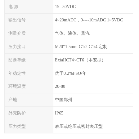
电 源
15--30VDC
输出信号
4~20mADC，0----10mADC 1~5VDC
测量介质
气体、液体、蒸汽
压力接口
M20*1.5mm G1/2 G1/4 定制
防暴等级
ExiaIICT4~CT6（本安型）
年稳定性
优于0.2%FSO/年
环境温度
20-80
产地
中国郑州
外壳防护
IP65
压力类型
表压或绝压或密封表压型