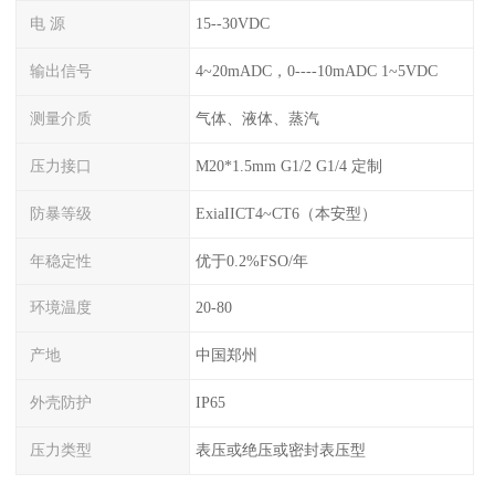
电 源
15--30VDC
输出信号
4~20mADC，0----10mADC 1~5VDC
测量介质
气体、液体、蒸汽
压力接口
M20*1.5mm G1/2 G1/4 定制
防暴等级
ExiaIICT4~CT6（本安型）
年稳定性
优于0.2%FSO/年
环境温度
20-80
产地
中国郑州
外壳防护
IP65
压力类型
表压或绝压或密封表压型