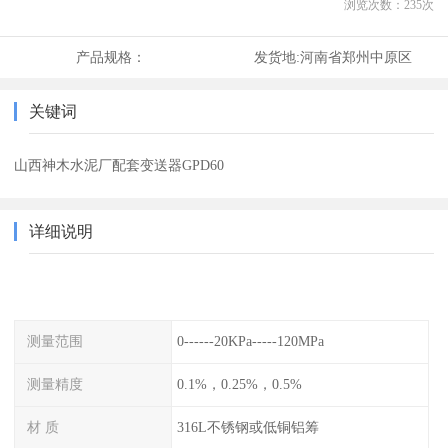
浏览次数：
235
次
产品规格：
发货地:
河南省郑州中原区
关键词
山西神木水泥厂配套变送器GPD60
详细说明
测量范围
0------20KPa-----120MPa
测量精度
0.1%，0.25%，0.5%
材 质
316L不锈钢或低铜铝筹