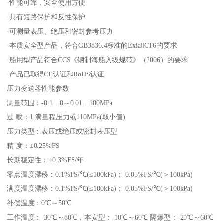
·性能可靠，安全使用方便
·具有短路保护和反性保护
·可测量表压、绝压和密封参考压力
·本质安全型产品，符合GB3836.4标准的ExiaⅡCT6的要求
·船用型产品符合CCS《钢制海船入级规范》（2006）的要求
·产品已取得CE认证和RoHS认证
压力变送器性能参数
测量范围：-0.1…0～0.01…100MPa
过 载：1.满量程压力或110MPa(取小值)
压力类型：表压或绝压或密封表压型
精 度：±0.25%FS
长期稳定性：±0.3%FS/年
零点温度漂移：0.1%FS/℃(≤100kPa)； 0.05%FS/℃(＞100kPa)
满度温度漂移：0.1%FS/℃(≤100kPa)； 0.05%FS/℃(＞100kPa)
补偿温度：0℃～50℃
工作温度：-30℃～80℃，本安型：-10℃～60℃ 隔爆型：-20℃～60℃