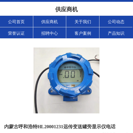
供应商机
公司首页
供应商机
关于我们
公司动态
荣誉认证
招聘中心
客户案例
产品知识
内蒙古呼和浩特HL20001231远传变送罐旁显示仪电话