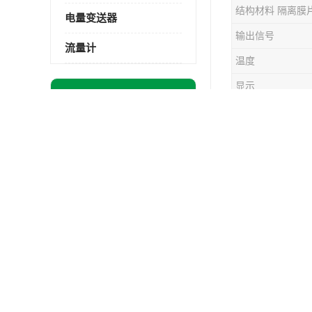
结构材料 隔离膜
电量变送器
输出信号
流量计
温度
显示
最新供应商机
更多
防护等级
NRF 560罐旁显示仪型号
工作温度
自来水管道压力变送器KYB11G03M2型号 使用方便
公司的产品
GYD60 矿用隔爆型压力变送器
大专院校等
电力冶金配套FPV-V1-F1-P2-03电压变送器
中，我们将
内蒙古呼和浩特温度变送器配套罐旁显示仪供应 性能稳定
这也是我们
液位变送器
甘肃远传变送罐旁显示仪 供应及时
能化变送器
云南电厂磨机变送器规格