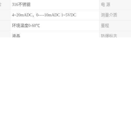
片
316不锈钢
电 源
4~20mADC，0----10mADC 1~5VDC
测量介质
环境温度0-60℃
量程
液晶
防爆标志
IP68
过载压力
0~70℃
广泛应用于电力行业、水泥生产企业、石油、化工、市政、环保、冶金、
。我们可以根据不业的工艺特点，为客户提供的自动化解决方案。服务至
继续努力，与时俱进，以的产品质量、不断的为用户创造效益、不断的为
立足工业自动化行业的根本。
是一款全不锈钢设计全密封潜入式智能化液位测量仪表。该产品选用高稳
处理电路，采用精密数字化温度补偿技术及非线性修正技术，是一款高精