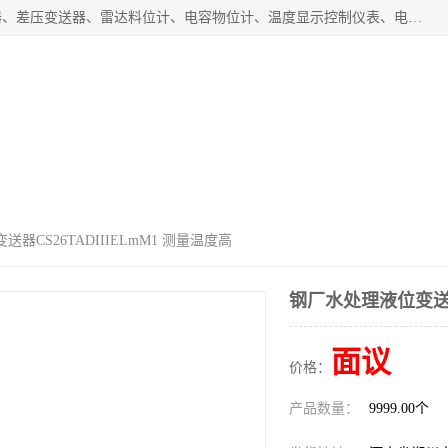
河南新瑞普测控技术有限公司主营：压力变送器、液位变送器、差压变送器、雷达料位计、电容物位计、温度显示控制仪表、电量变送器、流量计、工业自动化系统成套设备。
企业视频
公司介绍
公司动态
器CS26TADIIIELmM1 测量温度高
钢厂水处理液位变送器C
面议
价格：
产品数量：
9999.00个