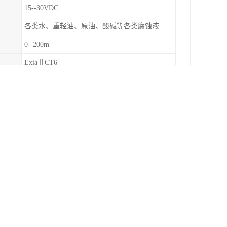
15--30VDC
各类水、重轻油、原油、酸碱等各类腐蚀液
0--200m
ExiaⅡCT6
较大量程的2倍
铁路、机车、船舶、造纸、自来水等大型企业以及
上、顾客满意是我们工作的宗旨。在不断发展过程
用户节约成本、并为用户提供的合适的测量方案，
定、高可靠性压阻式OEM压力传感器及高精度的智
度液位测量产品。产品整体不锈钢设计，耐高温，