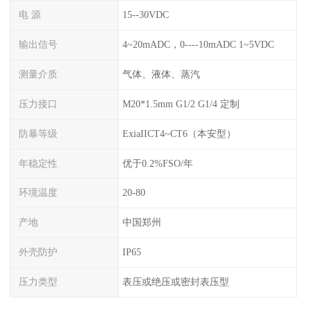
电 源
15--30VDC
输出信号
4~20mADC，0----10mADC 1~5VDC
测量介质
气体、液体、蒸汽
压力接口
M20*1.5mm G1/2 G1/4 定制
防暴等级
ExiaIICT4~CT6（本安型）
年稳定性
优于0.2%FSO/年
环境温度
20-80
产地
中国郑州
外壳防护
IP65
压力类型
表压或绝压或密封表压型