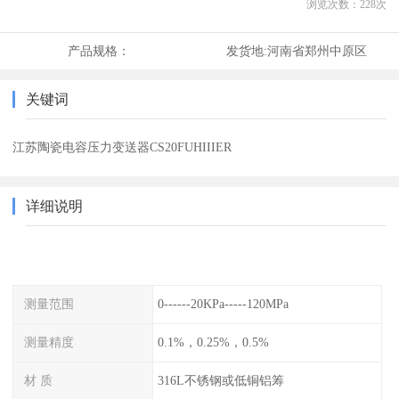
浏览次数：
228
次
产品规格：
发货地:
河南省郑州中原区
关键词
江苏陶瓷电容压力变送器CS20FUHIIIER
详细说明
测量范围
0------20KPa-----120MPa
测量精度
0.1%，0.25%，0.5%
材 质
316L不锈钢或低铜铝筹