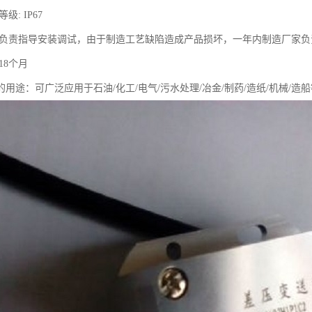
级: IP67
厂家负责指导安装调试，由于制造工艺缺陷造成产品损坏，一年内制造厂家
18个月
用途：可广泛应用于石油/化工/电气/污水处理/冶金/制药/造纸/机械/造