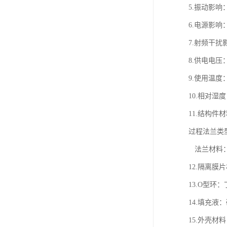
5.振动影响
6.电源影响：
7.射频干扰影
8.供电电压
9.使用温度：-
10.相对湿
11.结构件
过程法兰类
法兰材料
12.隔离膜
13.O型环
14.填充液
15.外壳材料