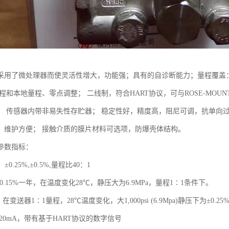
用了微处理器而使灵活性增大，功能强；具有的自诊断能力；量程覆盖：0-0.1
程和本地量程、零点调整； 二线制，符合HART协议，可与ROSE-MOUNT
； 传感器内带非易失性存贮器； 稳定性好，精度高，阻尼可调，抗单向
，维护方便； 接触介质的膜片材料可选项，防爆壳体结构。
参数指标：
±0.25%,±0.5%,量程比40：1
±0.15%一年，在温度变化28℃，静压大为6.9MPa，量程1∶1条件下。
在变送器1∶1量程，28℃温度变化，大1,000psi (6.9Mpa)静压下为±0.25
～20mA，带有基于HART协议的数字信号