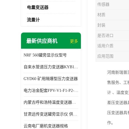
传感器
电量变送器
材质
流量计
封装
是否进口
最新供应商机
更多
适用介质
NRF 560罐旁显示仪型号
应用范围
自来水管道压力变送器KYB11G03M2型号 使用方便
河南新瑞普
GYD60 矿用隔爆型压力变送器
售服务、工
电力冶金配套FPV-V1-F1-P2-03电压变送器
计 、温度
内蒙古呼和浩特温度变送器配套罐旁显示仪供应 性能稳定
差压变送器
压变送器具
甘肃远传变送罐旁显示仪 供应及时
作。
云南电厂磨机变送器规格