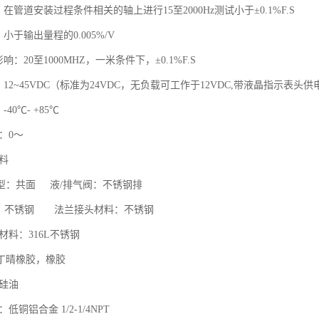
：在管道安装过程条件相关的轴上进行15至2000Hz测试小于±0.1%F.S
小于输出量程的0.005%/V
响：20至1000MHZ，一米条件下，±0.1%F.S
：12~45VDC（标准为24VDC，无负载可工作于12VDC,带液晶指示表头供
40℃- +85℃
度：0～
材料
型：共面 液/排气阀：不锈钢排
：不锈钢 法兰接头材料：不锈钢
片材料：316L不锈钢
：丁晴橡胶，橡胶
：硅油
：低铜铝合金 1/2-1/4NPT