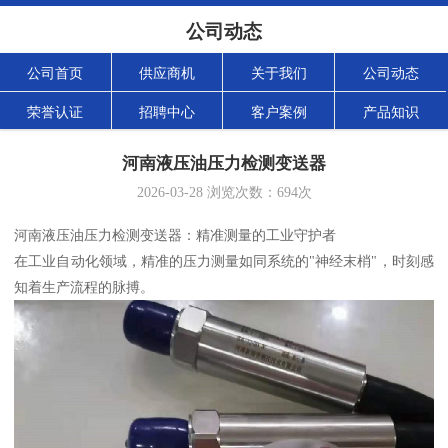
公司动态
公司首页
供应商机
关于我们
公司动态
荣誉认证
招聘中心
客户案例
产品知识
河南液压油压力检测变送器
2026-03-28
浏览次数：
694
次
河南液压油压力检测变送器：精准测量的工业守护者
在工业自动化领域，精准的压力测量如同系统的"神经末梢"，时刻感
知着生产流程的脉搏。