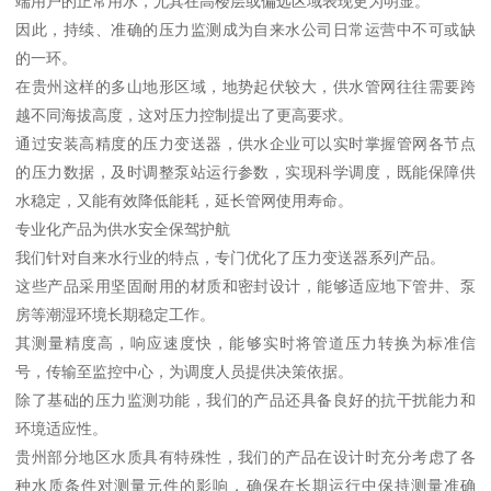
端用户的正常用水，尤其在高楼层或偏远区域表现更为明显。
因此，持续、准确的压力监测成为自来水公司日常运营中不可或缺
的一环。
在贵州这样的多山地形区域，地势起伏较大，供水管网往往需要跨
越不同海拔高度，这对压力控制提出了更高要求。
通过安装高精度的压力变送器，供水企业可以实时掌握管网各节点
的压力数据，及时调整泵站运行参数，实现科学调度，既能保障供
水稳定，又能有效降低能耗，延长管网使用寿命。
专业化产品为供水安全保驾护航
我们针对自来水行业的特点，专门优化了压力变送器系列产品。
这些产品采用坚固耐用的材质和密封设计，能够适应地下管井、泵
房等潮湿环境长期稳定工作。
其测量精度高，响应速度快，能够实时将管道压力转换为标准信
号，传输至监控中心，为调度人员提供决策依据。
除了基础的压力监测功能，我们的产品还具备良好的抗干扰能力和
环境适应性。
贵州部分地区水质具有特殊性，我们的产品在设计时充分考虑了各
种水质条件对测量元件的影响，确保在长期运行中保持测量准确