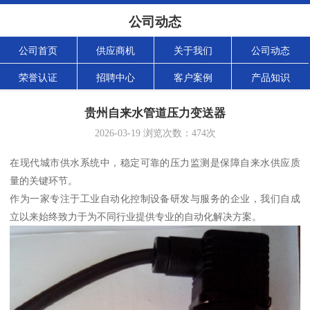
公司动态
公司首页
供应商机
关于我们
公司动态
荣誉认证
招聘中心
客户案例
产品知识
贵州自来水管道压力变送器
2026-03-19
浏览次数：
474
次
在现代城市供水系统中，稳定可靠的压力监测是保障自来水供应质
量的关键环节。
作为一家专注于工业自动化控制设备研发与服务的企业，我们自成
立以来始终致力于为不同行业提供专业的自动化解决方案。