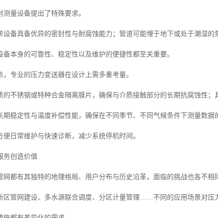
对测量设备提出了特殊要求。
求设备具备优异的密封性与耐腐蚀能力；管道可能埋于地下或处于潮湿的
设备本身的可靠性、稳定性以及维护的便捷性都至关重要。
点，专业的压力变送器在设计上需多重考量。
质的不锈钢或特种合金隔离膜片，确保与介质接触部分的长期抗腐蚀性；
长期稳定性与温度补偿性能，确保在不同季节、不同气候条件下测量数据
方便日常维护与快速诊断，减少系统停机时间。
服务创造价值
管网都有其独特的地理格局、用户分布与历史沿革，面临的挑战也各不相
新区管网建设、多水源联合调度、分区计量管理……不同的应用场景对压
措施都有差异化的需求。