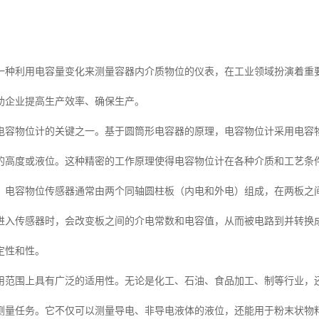
一种利用电容量变化来测量容器内介质物位的仪表，在工业领域扮演着重
助企业提高生产效率、确保生产。
电容物位计的关键之一。基于圆筒形电容器的原理，电容物位计采用电容
的高度或液位。这种精密的工作原理使得电容物位计在各种介质和工艺条
，电容物位传感器通常由两个同轴圆柱板（内电和外电）组成，在两板之
进入传感器时，会改变板之间的介电常数和电容值，从而被电路到并转换
定性和性。
用范围上具有广泛的适用性。无论是化工、石油、食品加工、制等行业，
测量任务。它不仅可以测量导电、非导电液体的液位，还能用于粉末状物