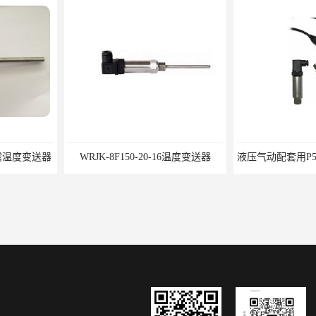
0-16温度变送器
液压气动配套用P51-16BarS G -A-MD-20MA 压力变送器