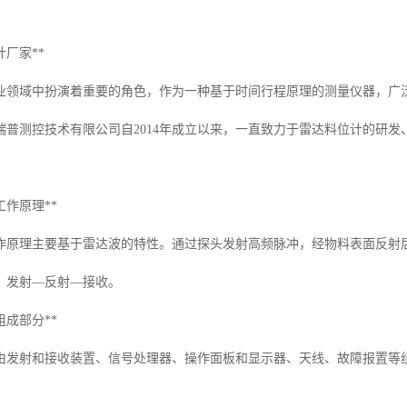
计厂家**
业领域中扮演着重要的角色，作为一种基于时间行程原理的测量仪器，广
瑞普测控技术有限公司自2014年成立以来，一直致力于雷达料位计的研
工作原理**
作原理主要基于雷达波的特性。通过探头发射高频脉冲，经物料表面反射
，发射—反射—接收。
组成部分**
由发射和接收装置、信号处理器、操作面板和显示器、天线、故障报置等