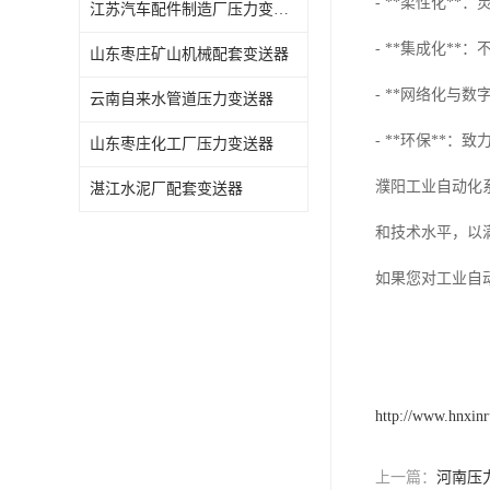
- **柔性化*
江苏汽车配件制造厂压力变送器
- **集成化*
山东枣庄矿山机械配套变送器
- **网络化与
云南自来水管道压力变送器
- **环保**
山东枣庄化工厂压力变送器
濮阳工业自动化
湛江水泥厂配套变送器
和技术水平，以
如果您对工业自
http://www.hnxin
上一篇：
河南压