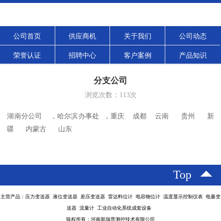
公司首页
供应商机
关于我们
公司动态
荣誉认证
招聘中心
客户案例
产品知识
分支公司
浏览次数：
113
次
湖南分公司  ，哈尔滨办事处 ，重庆  成都  云南   贵州   新
疆   内蒙古   山东
Top
主营产品：压力变送器 液位变送器 差压变送器 雷达料位计 电容物位计 温度显示控制仪表 电量变
送器 流量计 工业自动化系统成套设备
版权所有：河南新瑞普测控技术有限公司